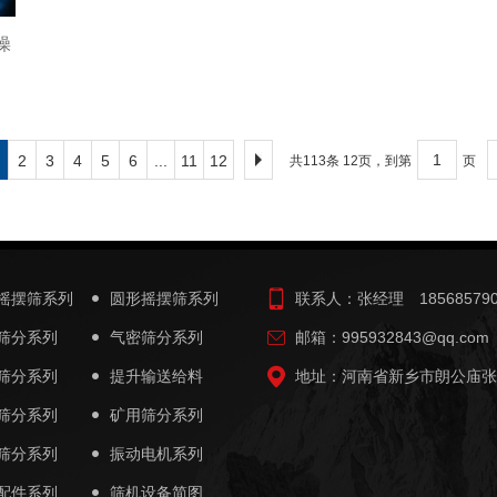
操
2
3
4
5
6
...
11
12
共113条 12页，到第
页
摇摆筛系列
圆形摇摆筛系列
联系人：张经理 185685790
筛分系列
气密筛分系列
邮箱：995932843@qq.com
筛分系列
提升输送给料
地址：河南省新乡市朗公庙张
筛分系列
矿用筛分系列
筛分系列
振动电机系列
配件系列
筛机设备简图