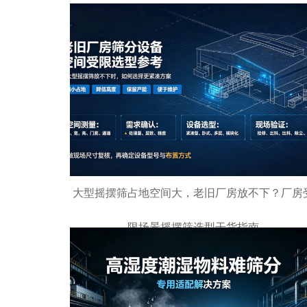
大型摇摆筛占地空间大，老旧厂房放不下？厂房
限场景摇摆筛选型干货指南