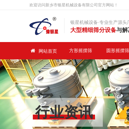
欢迎访问新乡市银星机械设备有限公司官方网站！
银星机械设备·专业生产源头
大型精细筛分设备
与解
首页
方形摇摆筛
圆形摇摆
网站首页
方形摇摆筛
圆形摇摆筛
产品中心
客户案例
行业资讯
走进银星