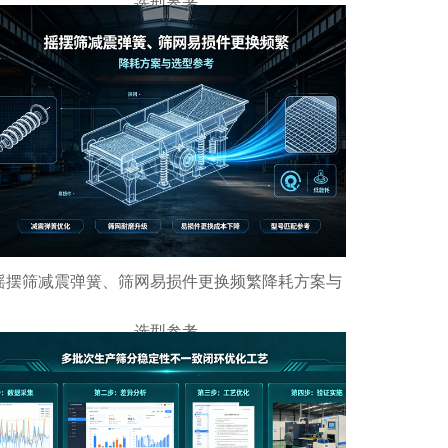
选型参考
摇摆筛减震弹簧、筛网易损件更换频繁降耗方案与
选型参考