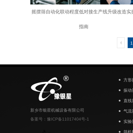
摇摆筛自动化联动程度低对接生产线升级改造实
指南
1
方形
振动
直线
新乡市银星机械设备有限公司
气流
备案号：豫ICP备11017404号-1
实验
筛机