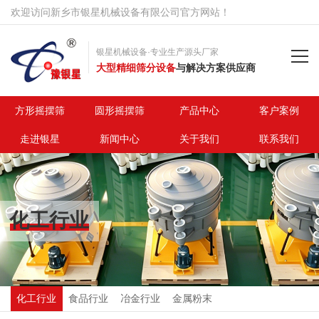
欢迎访问新乡市银星机械设备有限公司官方网站！
银星机械设备·专业生产源头厂家
大型精细筛分设备
与解决方案供应商
首页
方形摇摆筛
圆形摇摆筛
产品中心
客户案例
走进银星
新闻中心
关于我们
联系我们
方形摇摆筛
圆形摇摆筛
化工行业
产品中心
客户案例
走进银星
化工行业
食品行业
冶金行业
金属粉末