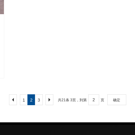
1
2
3
共21条 3页，到第
页
确定